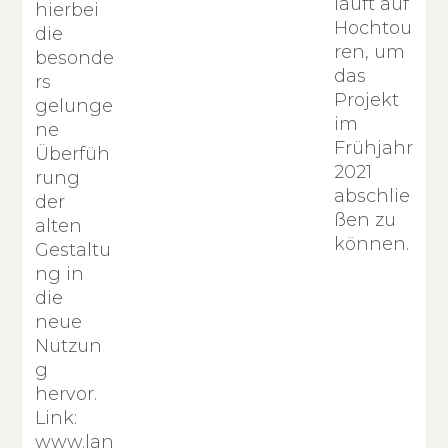
läuft auf
hierbei
Hochtou
die
ren, um
besonde
das
rs
Projekt
gelunge
im
ne
Frühjahr
Überfüh
2021
rung
abschlie
der
ßen zu
alten
können.
Gestaltu
ng in
die
neue
Nutzun
g
hervor.
Link:
www.lan