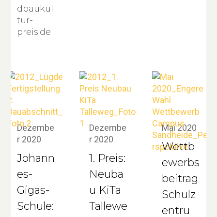
dbaukul
tur-
preis.de
Dezembe
Dezembe
Mai 2020
r 2020
r 2020
Wettb
Johann
1. Preis:
ewerbs
es-
Neuba
beitrag
Gigas-
u KiTa
Schulz
Schule:
Tallewe
entru