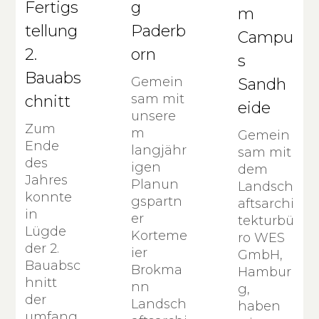
Fertigs
g
m
tellung
Paderb
Campu
2.
orn
s
Bauabs
Gemein
Sandh
sam mit
chnitt
eide
unsere
Zum
m
Gemein
Ende
langjähr
sam mit
des
igen
dem
Jahres
Planun
Landsch
konnte
gspartn
aftsarchi
in
er
tekturbü
Lügde
Korteme
ro WES
der 2.
ier
GmbH,
Bauabsc
Brokma
Hambur
hnitt
nn
g,
der
Landsch
haben
umfang