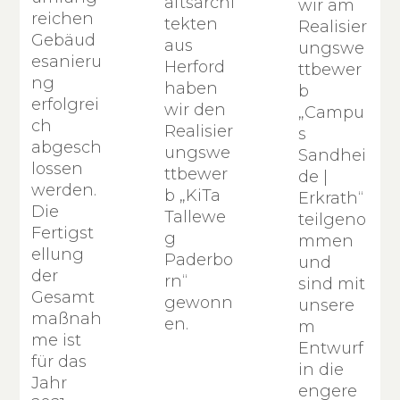
aftsarchi
wir am
reichen
tekten
Realisier
Gebäud
aus
ungswe
esanieru
Herford
ttbewer
ng
haben
b
erfolgrei
wir den
„Campu
ch
Realisier
s
abgesch
ungswe
Sandhei
lossen
ttbewer
de |
werden.
b „KiTa
Erkrath“
Die
Tallewe
teilgeno
Fertigst
g
mmen
ellung
Paderbo
und
der
rn“
sind mit
Gesamt
gewonn
unsere
maßnah
en.
m
me ist
Entwurf
für das
in die
Jahr
engere