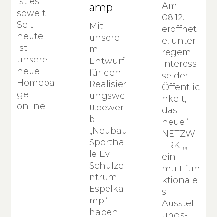
ist es
Am
amp
soweit:
08.12.
Seit
Mit
eröffnet
heute
unsere
e, unter
ist
m
regem
unsere
Entwurf
Interess
neue
für den
se der
Homepa
Realisier
Öffentlic
ge
ungswe
hkeit,
online …
ttbewer
das
b
neue “
„Neubau
NETZW
Sporthal
ERK „,
le Ev.
ein
Schulze
multifun
ntrum
ktionale
Espelka
s
mp“
Ausstell
haben
ungs-