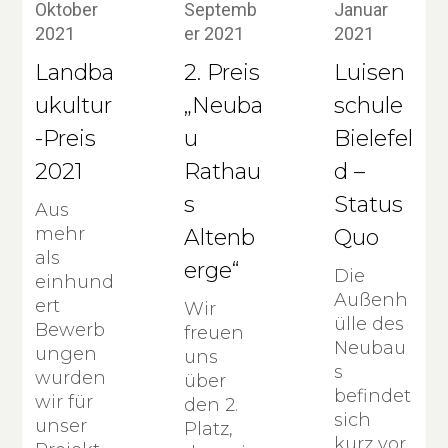
Oktober
Septemb
Januar
2021
er 2021
2021
Landba
2. Preis
Luisen
ukultur
„Neuba
schule
-Preis
u
Bielefel
2021
Rathau
d –
s
Status
Aus
mehr
Altenb
Quo
als
erge“
Die
einhund
Außenh
ert
Wir
ülle des
Bewerb
freuen
Neubau
ungen
uns
s
wurden
über
befindet
wir für
den 2.
sich
unser
Platz,
kurz vor