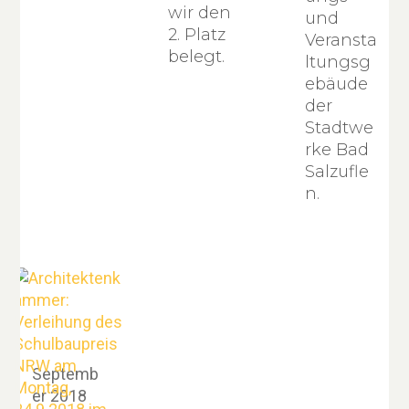
wir den
und
2. Platz
Veransta
belegt.
ltungsg
ebäude
der
Stadtwe
rke Bad
Salzufle
n.
Septemb
er 2018