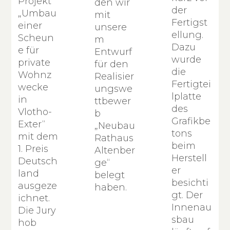
Projekt
den wir
der
„Umbau
mit
Fertigst
einer
unsere
ellung.
Scheun
m
Dazu
e für
Entwurf
wurde
private
für den
die
Wohnz
Realisier
Fertigtei
wecke
ungswe
lplatte
in
ttbewer
des
Vlotho-
b
Grafikbe
Exter“
„Neubau
tons
mit dem
Rathaus
beim
1. Preis
Altenber
Herstell
Deutsch
ge“
er
land
belegt
besichti
ausgeze
haben.
gt. Der
ichnet.
Innenau
Die Jury
sbau
hob