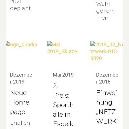
2021
Wahl
geplant.
gekom
men.
Dezembe
Mai 2019
Dezembe
r 2019
r 2018
2.
Neue
Einwei
Preis:
Home
hung
Sporth
page
„NETZ
alle in
WERK“
Endlich
Espelk